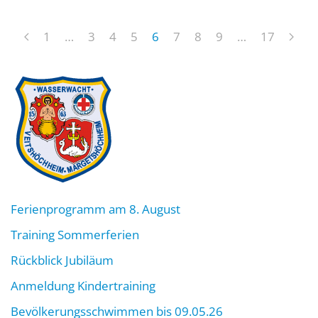
1
…
3
4
5
6
7
8
9
…
17
Ferienprogramm am 8. August
Training Sommerferien
Rückblick Jubiläum
Anmeldung Kindertraining
Bevölkerungsschwimmen bis 09.05.26