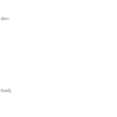
h den
mbad),