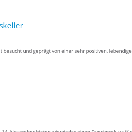
skeller
t besucht und geprägt von einer sehr positiven, lebendig
t Ab 14. November bieten wir wieder einen Schwimmkurs für